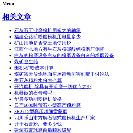
Menu
相关文章
石灰石工业磨粉机用多大的轴承
福建公路矿粉磨粉机用电量多少
矿山用地是否交土地使用税
江西什么地方有生石灰粉碳酸钙粉磨厂倒闭
白灰的粉磨设备白灰的粉磨设备白灰的粉磨设备
煤矿逃生舱
囤积-矿粉成本计算
煤矿露天放炮地面房屋霞动厉害到哪里讨说法
生石灰精粉水份怎么算
开流磨机 除具有开流磨一切优点之外
机器做的石膏粉吗
华晨多功能粉碎机价格
日产6000吨萤石小型高产预粉磨
3R2715型高压超细雷蒙磨
四川乐山市方解石摆式磨粉机生产厂家
开个石膏粉厂要多少钱
建筑石膏球磨前后颗粒级配