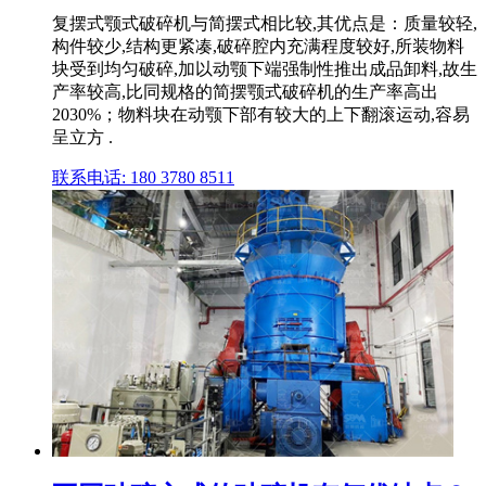
复摆式颚式破碎机与简摆式相比较,其优点是：质量较轻,
构件较少,结构更紧凑,破碎腔内充满程度较好,所装物料
块受到均匀破碎,加以动颚下端强制性推出成品卸料,故生
产率较高,比同规格的简摆颚式破碎机的生产率高出
2030%；物料块在动颚下部有较大的上下翻滚运动,容易
呈立方 .
联系电话: 180 3780 8511