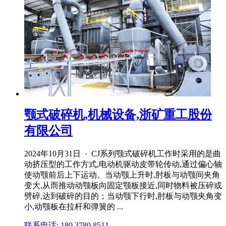
颚式破碎机,机械设备,浙矿重工股份
有限公司
2024年10月31日 · CJ系列颚式破碎机工作时采用的是曲
动挤压型的工作方式,电动机驱动皮带轮传动,通过偏心轴
使动颚前后上下运动。当动颚上升时,肘板与动颚间夹角
变大,从而推动动颚板向固定颚板接近,同时物料被压碎或
劈碎,达到破碎的目的；当动颚下行时,肘板与动颚夹角变
小,动颚板在拉杆和弹簧的 ...
联系电话: 180 3780 8511