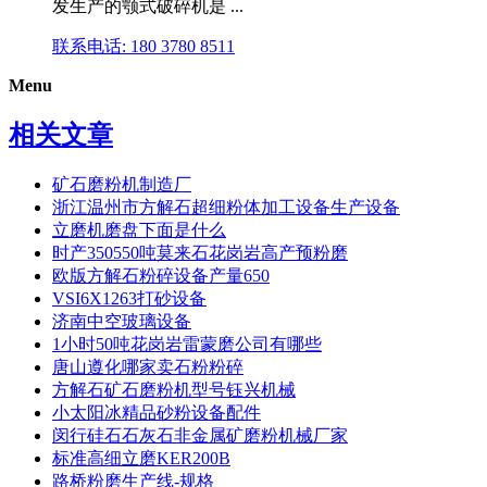
发生产的颚式破碎机是 ...
联系电话: 180 3780 8511
Menu
相关文章
矿石磨粉机制造厂
浙江温州市方解石超细粉体加工设备生产设备
立磨机磨盘下面是什么
时产350550吨莫来石花岗岩高产预粉磨
欧版方解石粉碎设备产量650
VSI6X1263打砂设备
济南中空玻璃设备
1小时50吨花岗岩雷蒙磨公司有哪些
唐山遵化哪家卖石粉粉碎
方解石矿石磨粉机型号钰兴机械
小太阳冰精品砂粉设备配件
闵行硅石石灰石非金属矿磨粉机械厂家
标准高细立磨KER200B
路桥粉磨生产线-规格