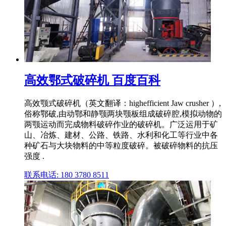
高效鄂式破碎机 百度百科
高效颚式破碎机（英文翻译：highefficient Jaw crusher ）,
俗称鄂破,由动鄂和静颚两块颚板组成破碎腔,模拟动物的
两颚运动而完成物料破碎作业的破碎机。广泛运用于矿
山、冶炼、建材、公路、铁路、水利和化工等行业中各
种矿石与大块物料的中等粒度破碎。被破碎物料的抗压
强度 .
联系电话: 180 3780 8511