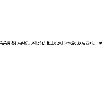
场开采采用潜孔钻钻孔,深孔爆破,推土机集料,挖掘机挖装石料,。 茅