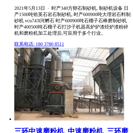
2021年5月13日 · 时产340方卵石制砂机, 制砂机设备 日
产1500吨锆英石岩石制砂机, 时产600900吨大理岩石料制
砂机 vcu743l河孵石 时产600900吨石榴子石棒磨制砂机
时产400500吨石榴子石打沙子机器高炉炉渣经炉渣粉碎
机和磨粉机加工处理后,可应用于多个行业。
联系电话: 180 3780 8511
三环中速磨粉机_中速磨粉机_三环磨