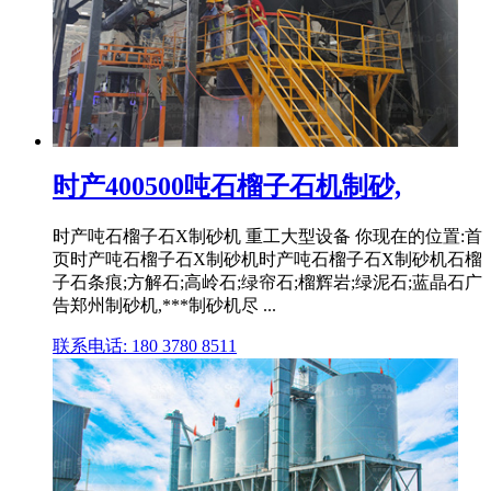
时产400500吨石榴子石机制砂,
时产吨石榴子石X制砂机 重工大型设备 你现在的位置:首
页时产吨石榴子石X制砂机时产吨石榴子石X制砂机石榴
子石条痕;方解石;高岭石;绿帘石;榴辉岩;绿泥石;蓝晶石广
告郑州制砂机,***制砂机尽 ...
联系电话: 180 3780 8511