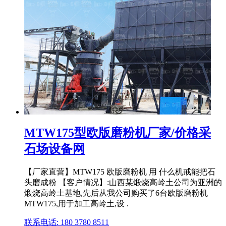
MTW175型欧版磨粉机厂家/价格采
石场设备网
【厂家直营】MTW175 欧版磨粉机 用 什么机戒能把石
头磨成粉 【客户情况】:山西某煅烧高岭土公司为亚洲的
煅烧高岭土基地,先后从我公司购买了6台欧版磨粉机
MTW175,用于加工高岭土,设 .
联系电话: 180 3780 8511