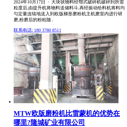
2024年10月17日 · 大块状物料经鄂式破碎机破碎到所需
粒度后,由提升机将物料送储料斗,再经振动给料机将料均
匀定量连续地送入到欧版梯形磨粉机主机磨室内进行研
磨,粉磨后的粉粒随 .
联系电话: 180 3780 8511
MTW欧版磨粉机比雷蒙机的优势在
哪里?隆城矿业有限公司