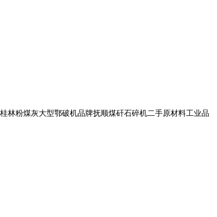
设备桂林粉煤灰大型鄂破机品牌抚顺煤矸石碎机二手原材料工业品