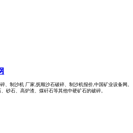
网
沙石破碎、制沙机 厂家,抚顺沙石破碎、制沙机报价,中国矿业设备
铁矿石、砂石、高炉渣、煤矸石等其他中硬矿石的破碎。