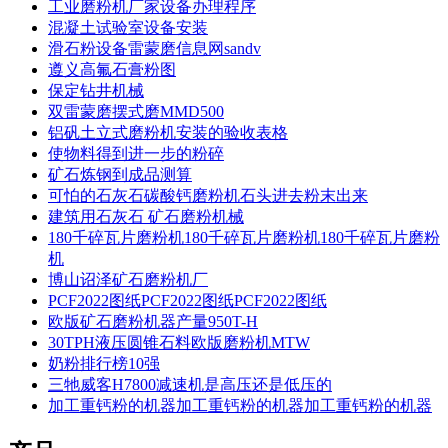
工业磨粉机厂家设备办理程序
混凝土试验室设备安装
滑石粉设备雷蒙磨信息网sandv
遵义高氟石膏粉图
保定钻井机械
双雷蒙磨摆式磨MMD500
铝矾土立式磨粉机安装的验收表格
使物料得到进一步的粉碎
矿石炼钢到成品测算
可怕的石灰石碳酸钙磨粉机石头进去粉末出来
建筑用石灰石 矿石磨粉机械
180千碎瓦片磨粉机180千碎瓦片磨粉机180千碎瓦片磨粉
机
博山诏泽矿石磨粉机厂
PCF2022图纸PCF2022图纸PCF2022图纸
欧版矿石磨粉机器产量950T-H
30TPH液压圆锥石料欧版磨粉机MTW
奶粉排行榜10强
三牠威客H7800减速机是高压还是低压的
加工重钙粉的机器加工重钙粉的机器加工重钙粉的机器