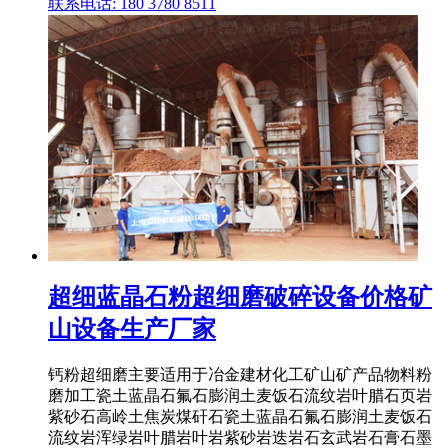
联系电话: 180 3780 8511
超细蓝晶石粉超细磨破碎设备价格矿
山设备生产厂家
钙粉超细磨主要适用于冶金建材化工矿山矿产品物料粉
磨加工瓷土蓝晶石氟石膨润土麦饭石流纹岩叶腊石页岩
紫砂石高岭土焦炭煤矸石瓷土蓝晶石氟石膨润土麦饭石
流纹岩浑绿岩叶腊岩叶岩紫砂岩迭岩石玄武岩石膏石墨