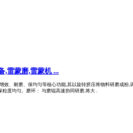
雷蒙磨,雷蒙机 ...
度、增效、耐磨、保均匀等核心功能,其以旋转挤压将物料研磨成粉
粒度均匀。磨环： 与磨辊高速协同研磨,将大 .