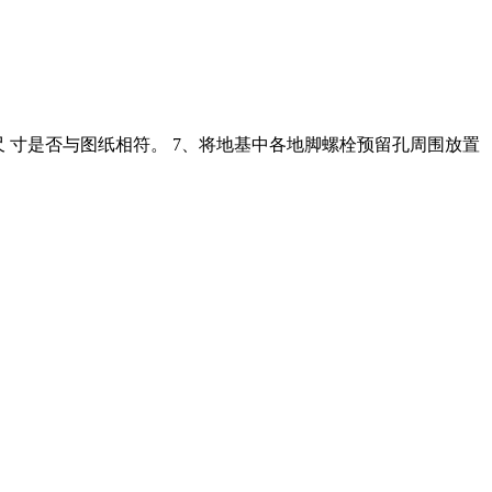
置尺 寸是否与图纸相符。 7、将地基中各地脚螺栓预留孔周围放置