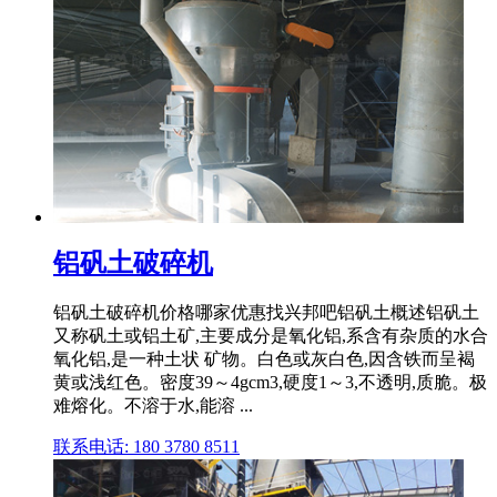
铝矾土破碎机
铝矾土破碎机价格哪家优惠找兴邦吧铝矾土概述铝矾土
又称矾土或铝土矿,主要成分是氧化铝,系含有杂质的水合
氧化铝,是一种土状 矿物。白色或灰白色,因含铁而呈褐
黄或浅红色。密度39～4gcm3,硬度1～3,不透明,质脆。极
难熔化。不溶于水,能溶 ...
联系电话: 180 3780 8511