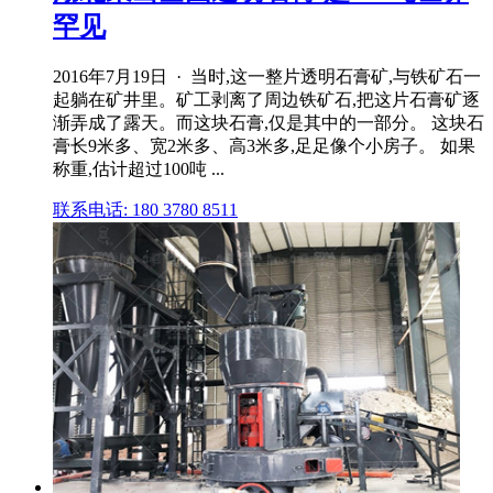
罕见
2016年7月19日 · 当时,这一整片透明石膏矿,与铁矿石一
起躺在矿井里。矿工剥离了周边铁矿石,把这片石膏矿逐
渐弄成了露天。而这块石膏,仅是其中的一部分。 这块石
膏长9米多、宽2米多、高3米多,足足像个小房子。 如果
称重,估计超过100吨 ...
联系电话: 180 3780 8511