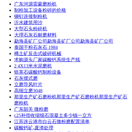
广东河源雷蒙磨粉机
制粉加工设备粉碎的价格
铆钉连接制粉机
沂水建筑用沙
大型石头粉碎机
大理石灰石耐磨材料
勐海县矿厂公司勐海县矿厂公司勐海县矿厂公司
泰国干粉石灰石 1984
稀土矿反击式破碎机械
求购源头厂家碳酸钙系统生产线
2 4X13米水泥磨机
锆英石碳酸钙制粉设备
石灰摆式磨
立磨导风叶片
高细立磨3048
那里生产矿石磨粉机那里生产矿石磨粉机那里生产矿石
磨粉机
广东韶关 微粉磨
c25补偿收缩细石混凝土多少钱一立方
江苏连云港市白云石微粉磨配置清单
碳酸钙矿-废渣处理