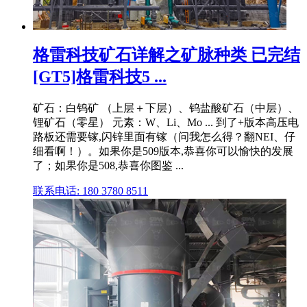
格雷科技矿石详解之矿脉种类 已完结
[GT5]格雷科技5 ...
矿石：白钨矿 （上层＋下层）、钨盐酸矿石（中层）、
锂矿石（零星） 元素：W、Li、Mo ... 到了+版本高压电
路板还需要镓,闪锌里面有镓（问我怎么得？翻NEI、仔
细看啊！）。如果你是509版本,恭喜你可以愉快的发展
了；如果你是508,恭喜你图鉴 ...
联系电话: 180 3780 8511