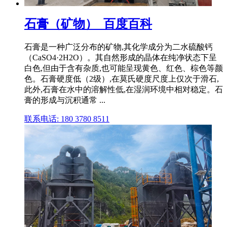
石膏（矿物）_百度百科
石膏是一种广泛分布的矿物,其化学成分为二水硫酸钙
（CaSO4·2H2O）。其自然形成的晶体在纯净状态下呈
白色,但由于含有杂质,也可能呈现黄色、红色、棕色等颜
色。石膏硬度低（2级）,在莫氏硬度尺度上仅次于滑石,
此外,石膏在水中的溶解性低,在湿润环境中相对稳定。石
膏的形成与沉积通常 ...
联系电话: 180 3780 8511