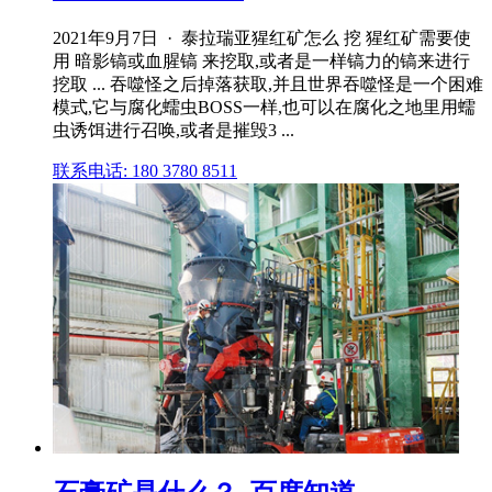
2021年9月7日 · 泰拉瑞亚猩红矿怎么 挖 猩红矿需要使
用 暗影镐或血腥镐 来挖取,或者是一样镐力的镐来进行
挖取 ... 吞噬怪之后掉落获取,并且世界吞噬怪是一个困难
模式,它与腐化蠕虫BOSS一样,也可以在腐化之地里用蠕
虫诱饵进行召唤,或者是摧毁3 ...
联系电话: 180 3780 8511