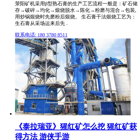
荥阳矿机采用β型熟石膏的生产工艺流程一般是：矿石储
存→破碎→均化→煅烧脱水→陈化→粉磨与混合→包装,
用炒锅煅烧时先磨粉后煅烧。 生石膏干法煅烧工艺为：
生石膏从采场运来后先 .
联系电话: 180 3780 8511
《泰拉瑞亚》猩红矿怎么挖 猩红矿获
得方法 游侠手游