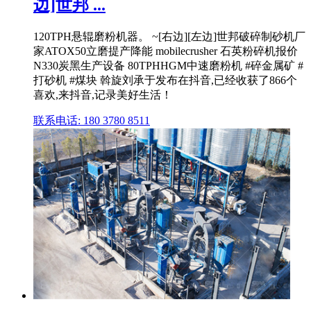
边]世邦 ...
120TPH悬辊磨粉机器。 ~[右边][左边]世邦破碎制砂机厂
家ATOX50立磨提产降能 mobilecrusher 石英粉碎机报价
N330炭黑生产设备 80TPHHGM中速磨粉机 #碎金属矿 #
打砂机 #煤块 斡旋刘承于发布在抖音,已经收获了866个
喜欢,来抖音,记录美好生活！
联系电话: 180 3780 8511