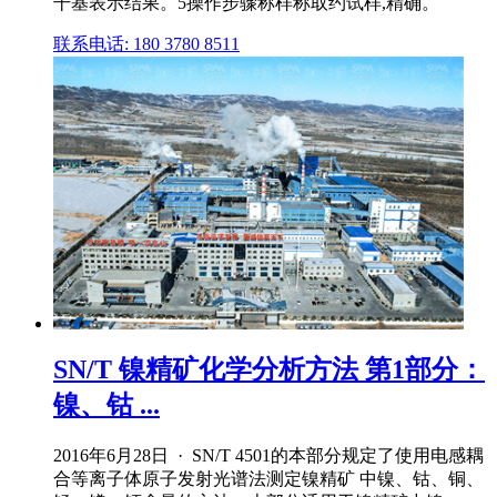
干基表示结果。5操作步骤称样称取约试样,精确。
联系电话: 180 3780 8511
SN/T 镍精矿化学分析方法 第1部分：
镍、钴 ...
2016年6月28日 · SN/T 4501的本部分规定了使用电感耦
合等离子体原子发射光谱法测定镍精矿 中镍、钴、铜、