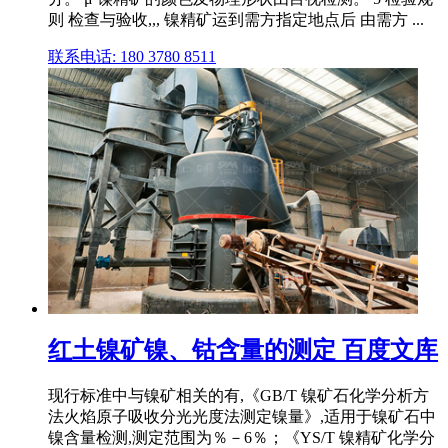
则 检查与验收,,, 镍精矿运到需方指定地点后 由需方 ...
联系电话: 180 3780 8511
红土镍矿镍、钴含量的测定 百度文库
现行标准中与镍矿相关的有,《GB/T 镍矿石化学分析方
法火焰原子吸收分光光度法测定镍量》,适用于镍矿石中
镍含量检测,测定范围为％－6％；《YS/T 镍精矿化学分