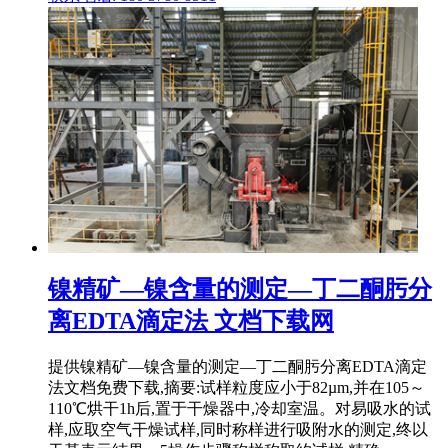
镍精矿—镍含量的测定—丁二酮肟分
离EDTA滴定法 文档下载网
提供镍精矿—镍含量的测定—丁二酮肟分离EDTA滴定
法文档免费下载,摘要:试样粒度应小于82µm,并在105～
110℃烘干1h后,置于干燥器中,冷却室温。对易吸水的试
样,应取空气干燥试样,同时称样进行吸附水的测定,终以