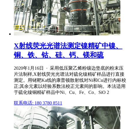
X射线荧光光谱法测定镍精矿中镍、
铜、铁、钴、硅、钙、镁和硫
2020年1月16日 · 采用低压聚乙烯粉镶边垫底的粉末压
片法制样,X射线荧光光谱法对硫化镍精矿样品进行直接
测定。用铑靶Ka线的康普顿散射线对Ni和Cu进行内标校
正;其余元素以经验系数法校正元素间的影响。本法适用
于硫化镍铜精矿样品中Ni、Cu、Fe、Co、SiO 2
联系电话: 180 3780 8511