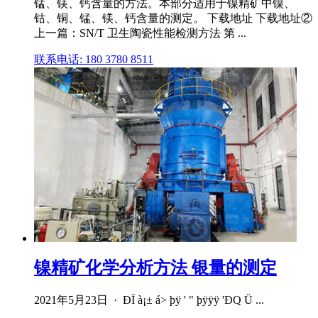
锰、镁、钙含量的方法。本部分适用于镍精矿中镍、
钴、铜、锰、镁、钙含量的测定。 下载地址 下载地址②
上一篇：SN/T 卫生陶瓷性能检测方法 第 ...
联系电话: 180 3780 8511
镍精矿化学分析方法 银量的测定
2021年5月23日 · ÐÏ à¡± á> þÿ ' " þÿÿÿ 'ÐQ Ü ...