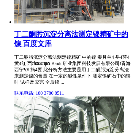
丁二酮肟沉淀分离法测定镍精矿中的
镍 百度文库
丁二酮肟沉淀分离法测定镍精矿 中的镍 秦月兰4 岳4萍4
黄4红 西ຫໍສະໝຸດ Baidu矿业集团科技发展有限公司!青海
西宁!(# 摘4要 此分析方法主要是用丁二酮肟沉淀分离法
来测定镍的含量 在一定的碱性条件下 测定镍矿石中的镍
时 试样反应完 全后镍 ...
联系电话: 180 3780 8511