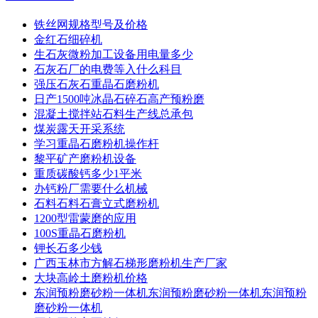
铁丝网规格型号及价格
金红石细碎机
生石灰微粉加工设备用电量多少
石灰石厂的电费等入什么科目
强压石灰石重晶石磨粉机
日产1500吨冰晶石碎石高产预粉磨
混凝土搅拌站石料生产线总承包
煤炭露天开采系统
学习重晶石磨粉机操作杆
黎平矿产磨粉机设备
重质碳酸钙多少1平米
办钙粉厂需要什么机械
石料石料石膏立式磨粉机
1200型雷蒙磨的应用
100S重晶石磨粉机
钾长石多少钱
广西玉林市方解石梯形磨粉机生产厂家
大块高岭土磨粉机价格
东润预粉磨砂粉一体机东润预粉磨砂粉一体机东润预粉
磨砂粉一体机