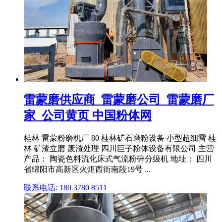
雷蒙磨供应商_雷蒙磨公司_雷蒙磨厂
家_公司黄页 中国粉体网
桂林 雷蒙粉磨机厂 80 桂林矿石磨粉设备 小型超细雷 桂
林 矿渣立磨 废渣处理 四川巨子粉体设备有限公司 主营
产品： 陶瓷色料流化床式气流粉碎分级机 地址： 四川
省绵阳市高新区火炬西街南段19号 ...
联系电话: 180 3780 8511