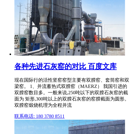
各种先进石灰窑的对比 百度文库
现在国际行的活性竖窑窑型主要有双膛窑、套筒窑和双
梁窑。 1、并流蓄热式双膛窑（MAERZ） 我国引进的
双膛窑数目多。一般来说,250吨以下的双膛石灰窑的截
面为 矩形,300吨以上的双膛石灰窑的窑膛截面为圆形。
双膛窑煅烧机理为全程并流
联系电话: 180 3780 8511