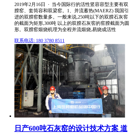
2019年2月16日 · 当今国际行的活性竖容容型主要有双
膛窑、套筒容和双梁窑。1、并流蓄热(MAERZ) 我国引
进的双膛窑数量多。一般来说,250吨以下的双膛石灰窖
的截面为矩形,300吨 以上的双膛石灰窖的窖膛截面为圆
形。双膛窑煅烧机理为全程并流煅烧,易烧成活性
联系电话: 180 3780 8511
日产600吨石灰窑的设计技术方案 道