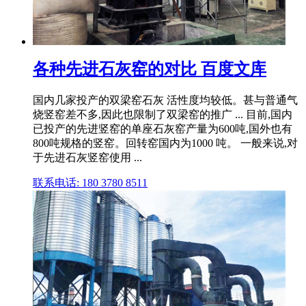
各种先进石灰窑的对比 百度文库
国内几家投产的双梁窑石灰 活性度均较低。甚与普通气
烧竖窑差不多,因此也限制了双梁窑的推广 ... 目前,国内
已投产的先进竖窑的单座石灰窑产量为600吨,国外也有
800吨规格的竖窑。回转窑国内为1000 吨。 一般来说,对
于先进石灰竖窑使用 ...
联系电话: 180 3780 8511