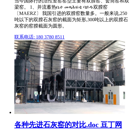
当今国际行的活性竖窑窑型主要有双膛窑、套筒窑和双
梁窑。 1、并流蓄热ቤተ መጻሕፍቲ ባይዱ双膛窑
〔MAERZ〕 我国引进的双膛窑数量多。一般来说,250
吨以下的双膛石灰窑的截面为矩形,300吨以上的双膛石
灰窑的窑膛截面为圆形。
联系电话: 180 3780 8511
各种先进石灰窑的对比.doc 豆丁网