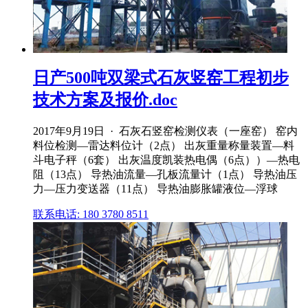
日产500吨双梁式石灰竖窑工程初步
技术方案及报价.doc
2017年9月19日 · 石灰石竖窑检测仪表（一座窑） 窑内
料位检测—雷达料位计（2点） 出灰重量称量装置—料
斗电子秤（6套） 出灰温度凯装热电偶（6点））—热电
阻（13点） 导热油流量—孔板流量计（1点） 导热油压
力—压力变送器（11点） 导热油膨胀罐液位—浮球
联系电话: 180 3780 8511