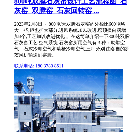
800吨双膛石灰窑设计工艺流程图_石
灰窑_双膛窑_石灰回转窑 ...
2023年2月8日 · 800吨/天双膛石灰窑的外径比600吨略
大一些,距也扩大部分,进风系统加以改进,窑顶换向阀增
加3个,工艺加以改进优化 。在这简单介绍一下800吨双膛
石灰窑工艺 空气系统 石灰窑所用空气有 3 种：助燃空
气、石灰冷却空气和喷枪冷却空气,三种分别 由各自的罗
茨风机输送到窑膛。
联系电话: 180 3780 8511