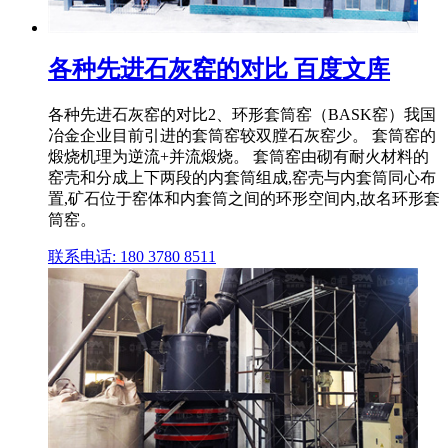
各种先进石灰窑的对比 百度文库
各种先进石灰窑的对比2、环形套筒窑（BASK窑）我国
冶金企业目前引进的套筒窑较双膛石灰窑少。 套筒窑的
煅烧机理为逆流+并流煅烧。 套筒窑由砌有耐火材料的
窑壳和分成上下两段的内套筒组成,窑壳与内套筒同心布
置,矿石位于窑体和内套筒之间的环形空间内,故名环形套
筒窑。
联系电话: 180 3780 8511