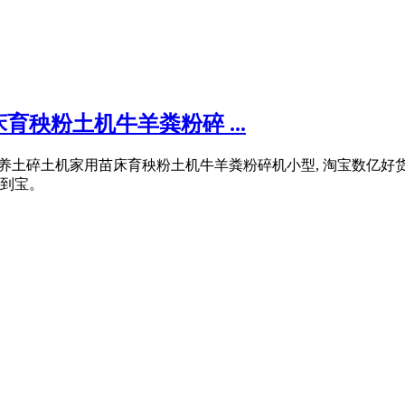
秧粉土机牛羊粪粉碎 ...
碎机营养土碎土机家用苗床育秧粉土机牛羊粪粉碎机小型, 淘宝数亿
淘到宝。