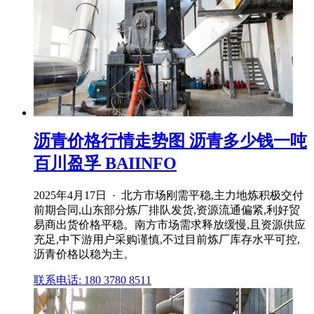
沥青价格行情走势图 沥青多少钱一吨
百川盈孚 BAIINFO
2025年4月17日 · 北方市场刚需平稳,主力地炼积极交付
前期合同,山东部分炼厂排队发货,资源流通偏紧,利好贸
易商出货价格平稳。南方市场需求释放缓慢,且资源供应
充足,中下游用户采购谨慎,不过目前炼厂库存水平可控,
沥青价格以稳为主。
联系电话: 180 3780 8511