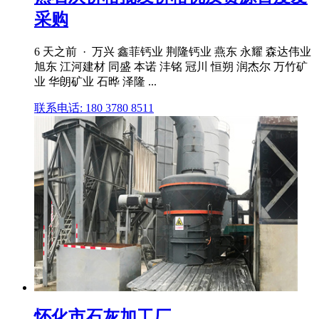
采购
6 天之前 · 万兴 鑫菲钙业 荆隆钙业 燕东 永耀 森达伟业
旭东 江河建材 同盛 本诺 沣铭 冠川 恒朔 润杰尔 万竹矿
业 华朗矿业 石晔 泽隆 ...
联系电话: 180 3780 8511
怀化市石灰加工厂