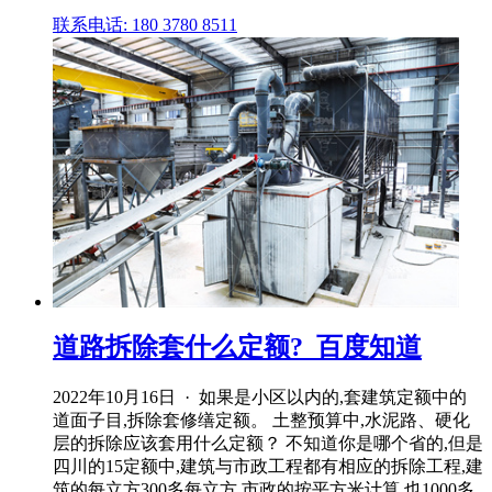
联系电话: 180 3780 8511
道路拆除套什么定额?_百度知道
2022年10月16日 · 如果是小区以内的,套建筑定额中的
道面子目,拆除套修缮定额。 土整预算中,水泥路、硬化
层的拆除应该套用什么定额？ 不知道你是哪个省的,但是
四川的15定额中,建筑与市政工程都有相应的拆除工程,建
筑的每立方300多每立方,市政的按平方米计算,也1000多 .