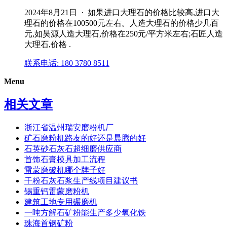
2024年8月21日 · 如果进口大理石的价格比较高,进口大
理石的价格在100500元左右。人造大理石的价格少几百
元,如昊源人造大理石,价格在250元/平方米左右;石匠人造
大理石,价格 .
联系电话: 180 3780 8511
Menu
相关文章
浙江省温州瑞安磨粉机厂
矿石磨粉机路友的好还是晨腾的好
石英砂石灰石超细磨供应商
首饰石膏模具加工流程
雷蒙磨破机哪个牌子好
干粉石灰石浆生产线项目建议书
锡重钙雷蒙磨粉机
建筑工地专用碾磨机
一吨方解石矿粉能生产多少氧化铁
珠海首钢矿粉