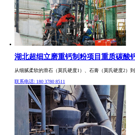
湖北超细立磨重钙制粉项目重质碳酸钙重工
从细腻柔软的滑石（莫氏硬度1）、石膏（莫氏硬度2）到
联系电话: 180 3780 8511