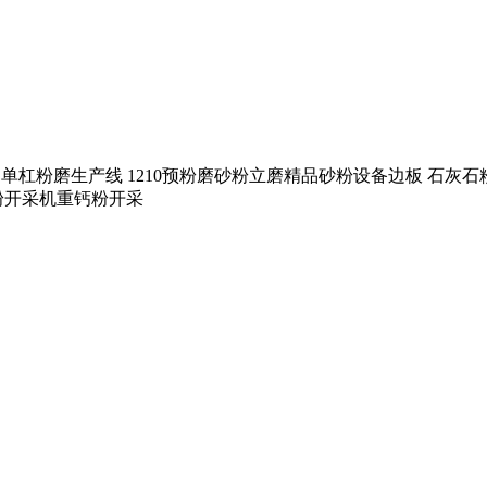
 世邦单杠粉磨生产线 1210预粉磨砂粉立磨精品砂粉设备边板 石
钙粉开采机重钙粉开采