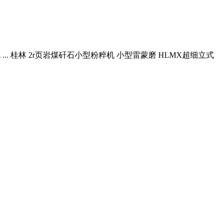
无 ... 桂林 2r页岩煤矸石小型粉粹机 小型雷蒙磨 HLMX超细立式