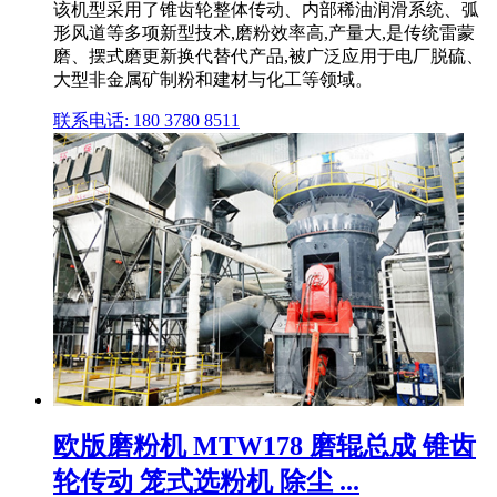
该机型采用了锥齿轮整体传动、内部稀油润滑系统、弧
形风道等多项新型技术,磨粉效率高,产量大,是传统雷蒙
磨、摆式磨更新换代替代产品,被广泛应用于电厂脱硫、
大型非金属矿制粉和建材与化工等领域。
联系电话: 180 3780 8511
欧版磨粉机 MTW178 磨辊总成 锥齿
轮传动 笼式选粉机 除尘 ...