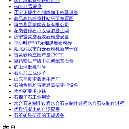
国产粉磨系统粉碎铲斗
vsi7611雷蒙磨
辽宁正规生产制粉加工机器设备
商品高钙粉搅拌站平面布置图
垣曲县雷蒙磨设备有限公司
花岗岩碎石可以做混凝土吗
济宁雷蒙磨石灰石粉磨设备
每小时产50T无烟煤岩石粉碎
湖北武汉市白云石粉机新型环保
雷蒙砂粉立磨产量130TH
重钙粉生产线中如何配置石膏
矿山球磨机型号
石头加工成沙子
山东平度雷蒙磨生产厂
石油焦制粉雷蒙磨需要哪些设备
承包矿要多少钱
石榴子石工业用途
水合石灰制作过程水合石灰制作过程水合石灰制作过程
优质混凝土的广泛应用
石英矿采矿证的正规设备
产品