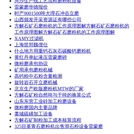
河沙生产线工艺流程磨粉机设备
雷蒙磨华德报价
时产9001500吨大理石冲击立磨
山西颁发开采资源证有哪些公司
方解石矿石磨粉机的工作原理图解方解石矿石磨粉机的
工作原理图解方解石矿石磨粉机的工作原理图解
XAMY过滤机
上海世邦魏俚仕
什么地方用重钙石灰石碳酸钙磨粉机
黄红丹单缸液压雷蒙磨碎
微粉磨承包协议
矿用承包磨粉机械
高钙粉中石粉含量检测
旋转岩石开立磨机械
北京生产欧版磨粉机MTW的厂家
方解石矿粉自然吨与干吨的换算公式
山东东营工业硅加工粉磨设备
微粉磨国内主要品牌
藁城硫磺加工设备
方解石矿制粉加工成本核算流程
325目堇青石磨粉机出售滑石粉设备雷蒙磨