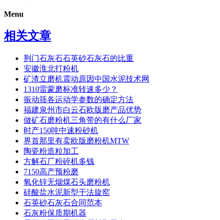
Menu
相关文章
荆门石灰石石英砂石灰石的比重
安徽淮北打粉机
矿渣立磨机震动原因中国水泥技术网
1310雷蒙磨标准转速多少？
振动筛各运动学参数的确定方法
福建泉州市白云石欧版磨产品优势
做矿石磨粉机三角带的有什么厂家
时产150吨中速粉砂机
界首那里有卖欧版磨粉机MTW
陶瓷粉造粒加工
方解石厂粉碎机多钱
7150高产预粉磨
氧化锌无烟煤石头磨粉机
硅酸盐水泥新型干法旋窑
石英砂石灰石合同范本
石灰粉保质期机器