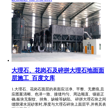
大理石、花岗石及碎拼大理石地面面
层施工_百度文库
1.大理石、花岗石面层的表面应洁净、平整、无磨痕,且
应图案清晰、色泽一致、接缝均匀、周边顺直、镶嵌正
确,板块无裂纹、掉角、缺棱等缺陷。 碎拼大理石块之间
缝隙灌水泥砂浆时,厚度与大理石碎块上面层平,并将其表