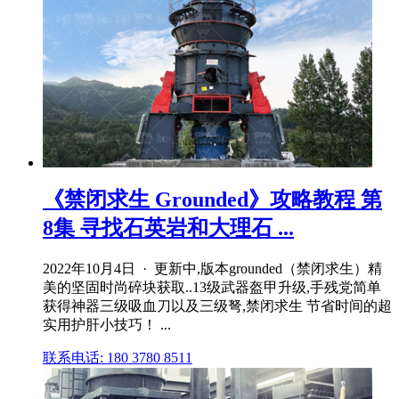
《禁闭求生 Grounded》攻略教程 第
8集 寻找石英岩和大理石 ...
2022年10月4日 · 更新中,版本grounded（禁闭求生）精
美的坚固时尚碎块获取..13级武器盔甲升级,手残党简单
获得神器三级吸血刀以及三级弩,禁闭求生 节省时间的超
实用护肝小技巧！ ...
联系电话: 180 3780 8511