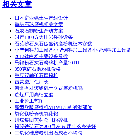
相关文章
日本窑业瓷土生产线设计
重晶石球磨机相关文章
石灰石制粉生产线方案
时产1300方大理岩采砂设备
石英砂石灰石碳酸钙磨粉机技术参数
小型饲料加工设备小型饲料加工设备小型饲料加工设备
2012钛白粉主要设备及投
悬辊粉石灰石粉碎机产量20TH
350克矿石磨粉机价格
重庆双轴矿石磨粉机
雷蒙磨厂任厂长
河北有对滚铝矾土立式磨粉机吗
选煤厂用高细立磨
工业盐工艺图
新型欧版磨粉机MTW178的润滑部位
氧化镁粉碎机氧化铝
川煤集团芙蓉公司粉碎机
粉碎铁矿石达200目左右 用什么办法好
二氧化硅磨粉机出石灰石不均匀