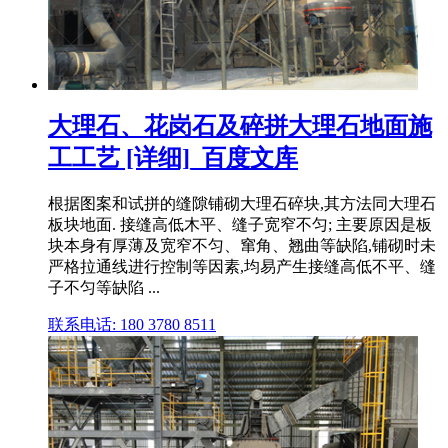
大理石、花岗石及碎拼大理石地面施
工工艺 [详细]_百度文库
根据图案和试拼的缝隙铺砌大理石碎块,其方法同大理石
板块地面. 接缝高低木平、缝子宽窄不匀; 主要原因是板
块本身有厚薄及宽窄不匀、窜角、翘曲等缺陷,铺砌时未
严格拉通线进行控制等因素,均易产生接缝高低不平、缝
子不匀等缺陷 ...
联系电话: 180 3780 8511