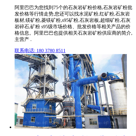
阿里巴巴为您找到75个的石灰岩矿粉价格,石灰岩矿粉批
发价格等行情走势,您还可以找水泥矿粉,红矿粉,石灰岩
板材,镁矿粉,菱镁矿粉,s95矿粉,石灰岩板,超细矿粉,石灰
岩碎石,矿粉 s95级市场价格、批发价格等相关产品的价
格信息。阿里巴巴也提供相关石灰岩矿粉供应商的简介,
主营产 .
联系电话: 180 3780 8511