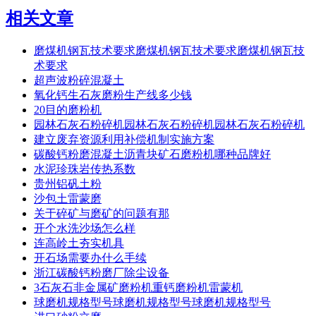
相关文章
磨煤机钢瓦技术要求磨煤机钢瓦技术要求磨煤机钢瓦技
术要求
超声波粉碎混凝土
氧化钙生石灰磨粉生产线多少钱
20目的磨粉机
园林石灰石粉碎机园林石灰石粉碎机园林石灰石粉碎机
建立废弃资源利用补偿机制实施方案
碳酸钙粉磨混凝土沥青块矿石磨粉机哪种品牌好
水泥珍珠岩传热系数
贵州铝矾土粉
沙包土雷蒙磨
关于碎矿与磨矿的问题有那
开个水洗沙场怎么样
连高岭土夯实机具
开石场需要办什么手续
浙江碳酸钙粉磨厂除尘设备
3石灰石非金属矿磨粉机重钙磨粉机雷蒙机
球磨机规格型号球磨机规格型号球磨机规格型号