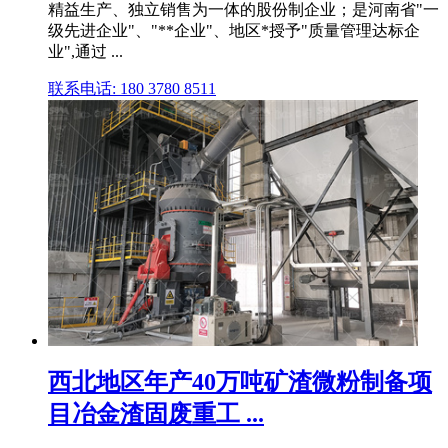
精益生产、独立销售为一体的股份制企业；是河南省"一
级先进企业"、"**企业"、地区*授予"质量管理达标企
业",通过 ...
联系电话: 180 3780 8511
西北地区年产40万吨矿渣微粉制备项
目冶金渣固废重工 ...