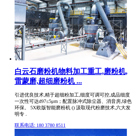
白云石磨粉机物料加工重工,磨粉机,
雷蒙磨,超细磨粉机 ...
引进优良技术,精于超细粉加工,细度可调可控,成品细度
一次性可达d97≤5μm；配置脉冲式除尘器、消音房,绿色
环保。 5X欧版智能磨粉机 () 汲取现代粉磨技术,六大发
明专 .
联系电话: 180 3780 8511