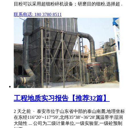
目粉可以采用超细粉碎机设备；研磨目的细粉,选择超 .
联系电话: 180 3780 8511
工程地质实习报告【推荐32篇】
2 天之前 · 泰安市位于山东省中部的泰山南麓,地理坐标
在东经116°20′~117°59′,北纬35°38′~36°28′属温带半湿润
大陆性 ... 公司为二级计量单位,一级实验室,一级砼预制