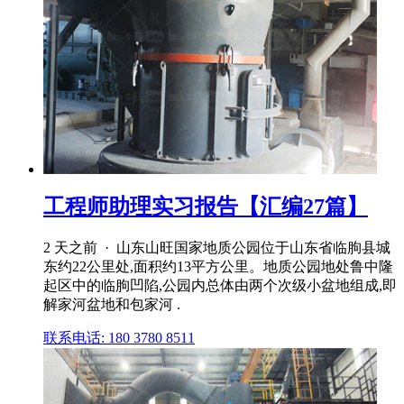
工程师助理实习报告【汇编27篇】
2 天之前 · 山东山旺国家地质公园位于山东省临朐县城
东约22公里处,面积约13平方公里。地质公园地处鲁中隆
起区中的临朐凹陷,公园内总体由两个次级小盆地组成,即
解家河盆地和包家河 .
联系电话: 180 3780 8511