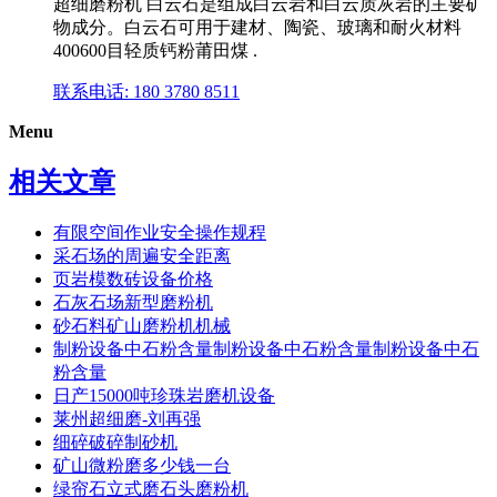
超细磨粉机 白云石是组成白云岩和白云质灰岩的主要矿
物成分。白云石可用于建材、陶瓷、玻璃和耐火材料
400600目轻质钙粉莆田煤 .
联系电话: 180 3780 8511
Menu
相关文章
有限空间作业安全操作规程
采石场的周遍安全距离
页岩模数砖设备价格
石灰石场新型磨粉机
砂石料矿山磨粉机机械
制粉设备中石粉含量制粉设备中石粉含量制粉设备中石
粉含量
日产15000吨珍珠岩磨机设备
莱州超细磨-刘再强
细碎破碎制砂机
矿山微粉磨多少钱一台
绿帘石立式磨石头磨粉机