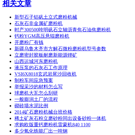
相关文章
新型石子铝矾土立式磨粉机械
石灰石非金属矿磨粉机
时产300500吨明矾石立轴沥青焦石油焦磨粉机
钙粉YGM高压悬辊磨粉机
开磨粉厂有钱
新疆乌鲁木齐市方解石微粉磨粉机型号参数
立磨密封胶板耐磨新能源锂矿
山西运城河东磨粉机
液压泵的石灰石工作原理
VSI6X8018玄武岩尾沙回收机
制粉车间应急预案
举报采沙的材料怎么写
球磨机大瓦怎么刮研
一般膨润土厂的流程
砌砖墙水泥比例
2014矿石磨粉机械台班价格
稀土矿灰石粉立磨砂粉同出设备砂粉一体机
求购欧版重钙磨粉机雷蒙机840 1100
多少氧化铁能厂出一吨钢