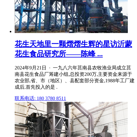
花生天地里一颗熠熠生辉的星访沂蒙
花生食品研究所——陈峰 ...
2024年9月21日 · 一九八六年莒南县农牧渔业局成立莒
南县花生食品厂筹建小组,总投资200万,主要资金来源于
农业部,省、市（地区）、县配套部分资金,1988年工厂建
成后,首先投入的是 .
联系电话: 180 3780 8511