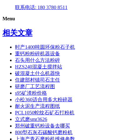
联系电话: 180 3780 8511
Menu
相关文章
时产1400吨圆环保粉石子机
重钙粉粉碎机器设备
石头用什么方法粉碎
HZS240混凝土搅拌站
破混凝土什么机器快
住建部村镇司石主任
研磨厂工艺流程图
s95矿渣粉价格
小松360适合用多大粉碎器
耐火泥生产流程图纸
PCL1050蛇纹石矿石打粉机
立式磨smr3626
郑州破重钙粉设备去哪买
800型石灰石碳酸钙磨粉机
上海产青石磨粉机维修参数