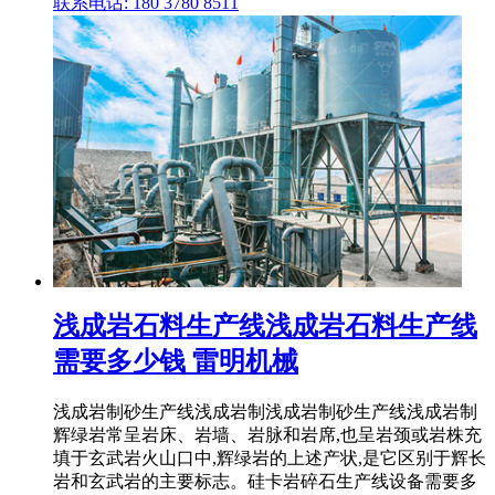
联系电话: 180 3780 8511
浅成岩石料生产线浅成岩石料生产线
需要多少钱 雷明机械
浅成岩制砂生产线浅成岩制浅成岩制砂生产线浅成岩制
辉绿岩常呈岩床、岩墙、岩脉和岩席,也呈岩颈或岩株充
填于玄武岩火山口中,辉绿岩的上述产状,是它区别于辉长
岩和玄武岩的主要标志。硅卡岩碎石生产线设备需要多