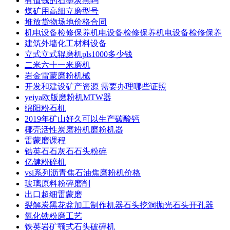
有值钱的石墨炭黑吗
煤矿用高细立磨型号
堆放货物场地价格合同
机电设备检修保养机电设备检修保养机电设备检修保养
建筑外墙化工材料设备
立式立式辊磨机pls1000多少钱
二米六十一米磨机
岩金雷蒙磨粉机械
开发和建设矿产资源 需要办理哪些证照
yeiya欧版磨粉机MTW器
绵阳粉石机
2019年矿山好久可以生产碳酸钙
椰壳活性炭磨粉机磨粉机器
雷蒙磨课程
锆英石石灰石石头粉碎
亿健粉碎机
vsi系列沥青焦石油焦磨粉机价格
玻璃原料粉碎磨削
出口超细雷蒙磨
裂解炭黑花盆加工制作机器石头挖洞抛光石头开孔器
氧化铁粉磨工艺
铁英岩矿颚式石头破碎机