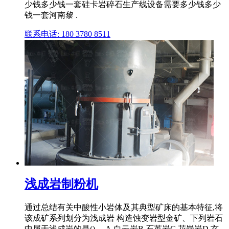
少钱多少钱一套硅卡岩碎石生产线设备需要多少钱多少
钱一套河南黎 .
联系电话: 180 3780 8511
浅成岩制粉机
通过总结有关中酸性小岩体及其典型矿床的基本特征,将
该成矿系列划分为浅成岩 构造蚀变岩型金矿、下列岩石
中属于浅成岩的是()。 A.白云岩B.石英岩C.花岗岩D.玄