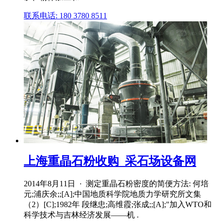
联系电话: 180 3780 8511
上海重晶石粉收购_采石场设备网
2014年8月11日 · 测定重晶石粉密度的简便方法: 何培
元;浦庆余;;[A];中国地质科学院地质力学研究所文集
（2）[C];1982年 段继忠;高维霞;张成;;[A];"加入WTO和
科学技术与吉林经济发展——机 .