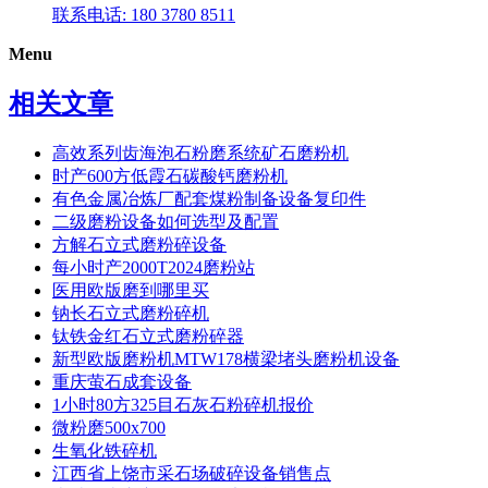
联系电话: 180 3780 8511
Menu
相关文章
高效系列齿海泡石粉磨系统矿石磨粉机
时产600方低霞石碳酸钙磨粉机
有色金属冶炼厂配套煤粉制备设备复印件
二级磨粉设备如何选型及配置
方解石立式磨粉碎设备
每小时产2000T2024磨粉站
医用欧版磨到哪里买
钠长石立式磨粉碎机
钛铁金红石立式磨粉碎器
新型欧版磨粉机MTW178横梁堵头磨粉机设备
重庆萤石 成套设备
1小时80方325目石灰石粉碎机报价
微粉磨500x700
生氧化铁碎机
江西省上饶市采石场破碎设备销售点