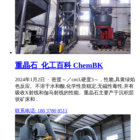
重晶石_化工百科 ChemBK
2024年1月2日 · 密度～／cm3,硬度3～．性脆,具黄绿焰
色反应。不溶于水和酸,化学性质稳定,无磁性毒性,并有
吸收X射线和伽马射线的性能。重晶石主要产于沉积层
状矿床和 .
联系电话: 180 3780 8511