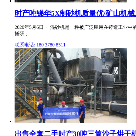
时产吨锑华5X制砂机质量优/矿山机械厂家
2020年5月6日 · 混砂机是一种被广泛应用在铸造
搓研﹑ .
联系电话: 180 3780 8511
出售全套二手时产30吨三筒沙子烘干