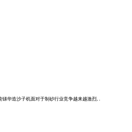
0吨锑华造沙子机面对于制砂行业竞争越来越激烈, .