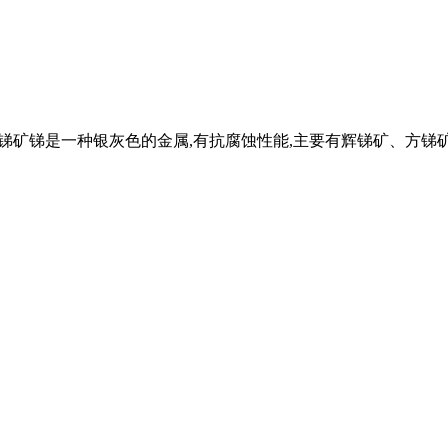
南机器锑矿锑是一种银灰色的金属,有抗腐蚀性能,主要有辉锑矿、方锑