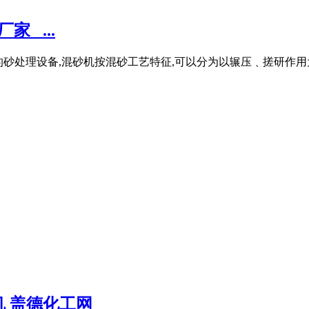
_ ...
工业中的砂处理设备,混砂机按混砂工艺特征,可以分为以辗压﹑搓研
机 盖德化工网