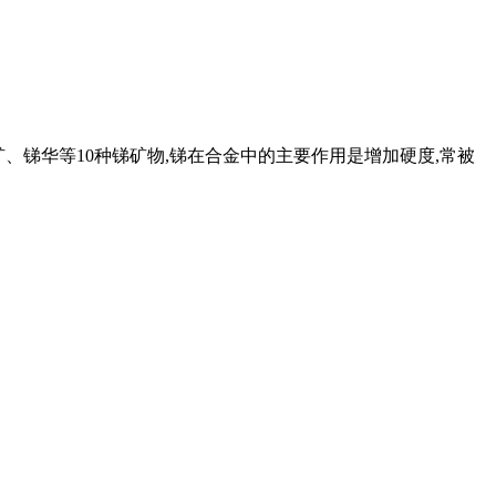
矿、锑华等10种锑矿物,锑在合金中的主要作用是增加硬度,常被