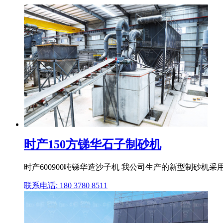
时产150方锑华石子制砂机
时产600900吨锑华造沙子机 我公司生产的新型制砂机采
联系电话: 180 3780 8511