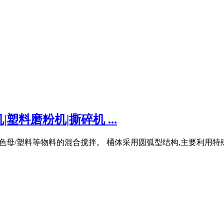
料磨粉机|撕碎机 ...
剂/色粉/色母/塑料等物料的混合搅拌。 桶体采用圆弧型结构,主要