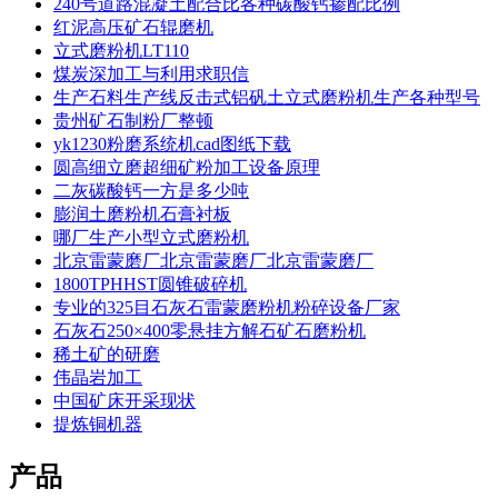
240号道路混凝土配合比各种碳酸钙掺配比例
红泥高压矿石辊磨机
立式磨粉机LT110
煤炭深加工与利用求职信
生产石料生产线反击式铝矾土立式磨粉机生产各种型号
贵州矿石制粉厂整顿
yk1230粉磨系统机cad图纸下载
圆高细立磨超细矿粉加工设备原理
二灰碳酸钙一方是多少吨
膨润土磨粉机石膏衬板
哪厂生产小型立式磨粉机
北京雷蒙磨厂北京雷蒙磨厂北京雷蒙磨厂
1800TPHHST圆锥破碎机
专业的325目石灰石雷蒙磨粉机粉碎设备厂家
石灰石250×400零悬挂方解石矿石磨粉机
稀土矿的研磨
伟晶岩加工
中国矿床开采现状
提炼铜机器
产品