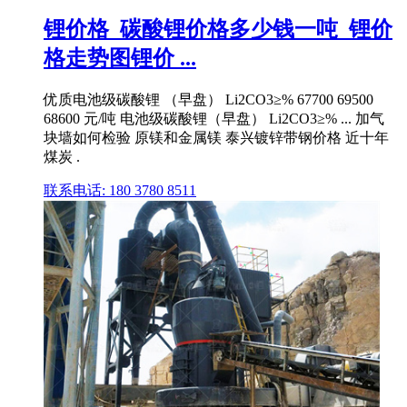
锂价格_碳酸锂价格多少钱一吨_锂价
格走势图锂价 ...
优质电池级碳酸锂 （早盘） Li2CO3≥% 67700 69500
68600 元/吨 电池级碳酸锂（早盘） Li2CO3≥% ... 加气
块墙如何检验 原镁和金属镁 泰兴镀锌带钢价格 近十年
煤炭 .
联系电话: 180 3780 8511