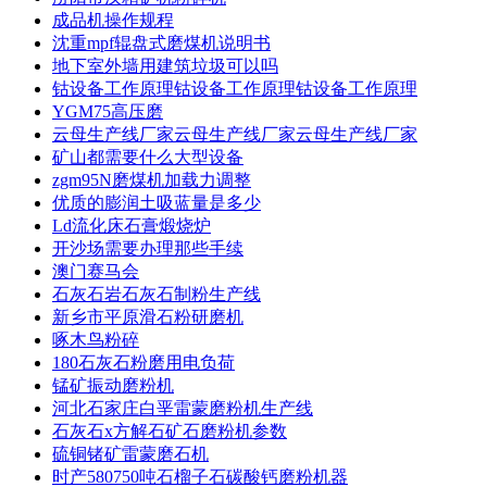
成品机操作规程
沈重mpf辊盘式磨煤机说明书
地下室外墙用建筑垃圾可以吗
钴设备工作原理钴设备工作原理钴设备工作原理
YGM75高压磨
云母生产线厂家云母生产线厂家云母生产线厂家
矿山都需要什么大型设备
zgm95N磨煤机加载力调整
优质的膨润土吸蓝量是多少
Ld流化床石膏煅烧炉
开沙场需要办理那些手续
澳门赛马会
石灰石岩石灰石制粉生产线
新乡市平原滑石粉研磨机
啄木鸟粉碎
180石灰石粉磨用电负荷
锰矿振动磨粉机
河北石家庄白垩雷蒙磨粉机生产线
石灰石x方解石矿石磨粉机参数
硫铜锗矿雷蒙磨石机
时产580750吨石榴子石碳酸钙磨粉机器