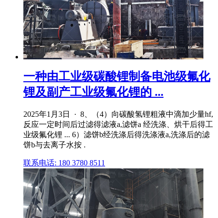
一种由工业级碳酸锂制备电池级氟化
锂及副产工业级氟化锂的 ...
2025年1月3日 · 8、（4）向碳酸氢锂粗液中滴加少量hf,
反应一定时间后过滤得滤液a,滤饼a 经洗涤、烘干后得工
业级氟化锂 ... 6）滤饼b经洗涤后得洗涤液a,洗涤后的滤
饼b与去离子水按 .
联系电话: 180 3780 8511