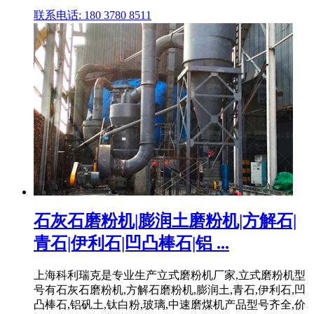
联系电话: 180 3780 8511
石灰石磨粉机|膨润土磨粉机|方解石|
青石|伊利石|凹凸棒石|铝 ...
上海科利瑞克是专业生产立式磨粉机厂家,立式磨粉机型
号有石灰石磨粉机,方解石磨粉机,膨润土,青石,伊利石,凹
凸棒石,铝矾土,钛白粉,玻璃,中速磨煤机产品型号齐全,价