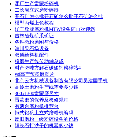
哪厂生产雷蒙粉碎机
二长岩立式磨粉碎器
开石矿怎么批开石矿怎么批开石矿怎么批
模型丙烯上色教程
辽宁欧版磨粉机MTW设备矿山欢迎您
吉林省煤矿采矿证
各种微粉磨图与价格
淄川采石场设备
双质给料机配件
粉磨生产线传动轴总成
时产35吨方解石碳酸钙粉碎站4
vsi高产预粉磨图片
北京云方机械设备制造有限公司吴建国手机
高岭土磨粉生产线需要多少钱
300x1300雷蒙磨尺寸
雷蒙磨的保养及检修规程
有两台磨粉机推荐台
锤式铝矾土立式磨粉机编码
废旧磨粉一级粉碎设备的价格
锂长石打沙子的机器多少钱