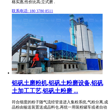
格实惠,性价比高;立式磨 .
联系电话: 180 3780 8511
铝矾土磨粉机,铝矾土粉磨设备,铝矾
土加工工艺,铝矾土粉磨 ...
符合细度的粉子随气流经管道进入集粉系统,气粉分离,成
品粉由输送装置送成品料仓,再统一用装粉罐车或者自动