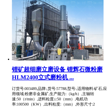
锂矿超细磨立磨设备 锂辉石微粉磨
HLM2400立式磨粉机 ...
订货号:003489,品牌:,货号:57788,型号:,适用物料:矿石,应
用领域:粉磨非金属矿,生产能力:（kg/h）,主轴转
速:50（r/min）,进料粒度≤:50（mm）,电机功
率:100500（KW）,出料粒度:（mm）,外形尺寸:2