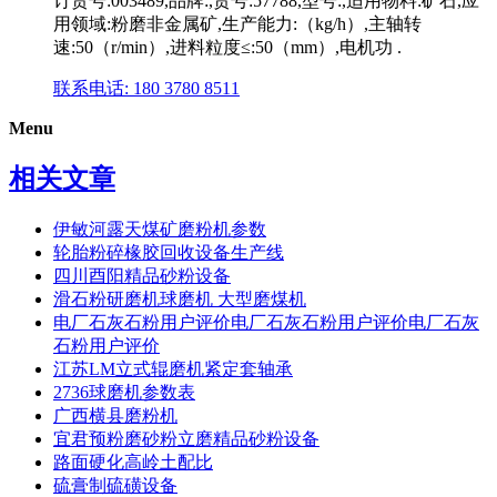
订货号:003489,品牌:,货号:57788,型号:,适用物料:矿石,应
用领域:粉磨非金属矿,生产能力:（kg/h）,主轴转
速:50（r/min）,进料粒度≤:50（mm）,电机功 .
联系电话: 180 3780 8511
Menu
相关文章
伊敏河露天煤矿磨粉机参数
轮胎粉碎椽胶回收设备生产线
四川酉阳精品砂粉设备
滑石粉研磨机球磨机 大型磨煤机
电厂石灰石粉用户评价电厂石灰石粉用户评价电厂石灰
石粉用户评价
江苏LM立式辊磨机紧定套轴承
2736球磨机参数表
广西横县磨粉机
宜君预粉磨砂粉立磨精品砂粉设备
路面硬化高岭土配比
硫膏制硫磺设备