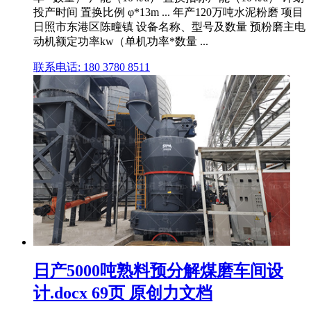
投产时间 置换比例 φ*13m ... 年产120万吨水泥粉磨 项目
日照市东港区陈疃镇 设备名称、型号及数量 预粉磨主电
动机额定功率kw（单机功率*数量 ...
联系电话: 180 3780 8511
日产5000吨熟料预分解煤磨车间设
计.docx 69页 原创力文档