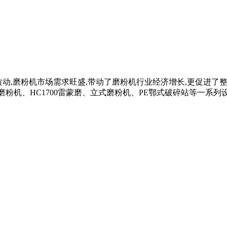
的需求拉动,磨粉机市场需求旺盛,带动了磨粉机行业经济增长,更促
机、HC1700雷蒙磨、立式磨粉机、PE鄂式破碎站等一系列设备,