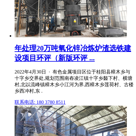
年处理20万吨氧化锌冶炼炉渣选铁建
设项目环评（新版环评 ...
2022年4月30日 · 有色金属项目区位于桂阳县樟木乡与
十字乡交界处,规划范围南舂凌江镇十字乡醔下村、横塘
村,北以流峰镇樟木乡小江河为界,西樟木乡莲荷村、古楼
乡西冲村,东 .
联系电话: 180 3780 8511