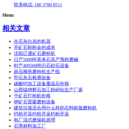
联系电话: 180 3780 8511
Menu
相关文章
生石灰白灰的机器
开矿石制粉金的成本
沈阳辽通矿石磨粉机
日产5000吨莫来石高产预粉磨械
时产400500吨闪石砂石设备
超压梯形磨粉机生产线
型石灰石检测设备
碳酸钙加工设备重晶石价格
山西锰锂辉石加工粉碎站生产厂家
干矿石打粉机价格
钾矿石雷蒙磨粉设备
建筑垃圾适合用什么样的石料欧版磨粉机
钙粉开采钙粉开采钙粉开采
电厂湿式磨煤机原理
石墨材料加工厂