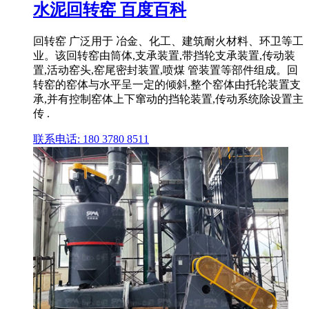
水泥回转窑 百度百科
回转窑 广泛用于 冶金、化工、建筑耐火材料、环卫等工
业。该回转窑由筒体,支承装置,带挡轮支承装置,传动装
置,活动窑头,窑尾密封装置,喷煤 管装置等部件组成。回
转窑的窑体与水平呈一定的倾斜,整个窑体由托轮装置支
承,并有控制窑体上下窜动的挡轮装置,传动系统除设置主
传 .
联系电话: 180 3780 8511