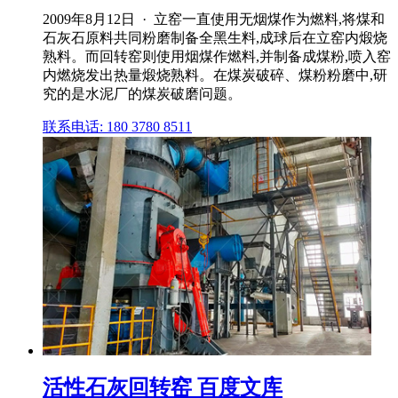
2009年8月12日 · 立窑一直使用无烟煤作为燃料,将煤和
石灰石原料共同粉磨制备全黑生料,成球后在立窑内煅烧
熟料。而回转窑则使用烟煤作燃料,并制备成煤粉,喷入窑
内燃烧发出热量煅烧熟料。在煤炭破碎、煤粉粉磨中,研
究的是水泥厂的煤炭破磨问题。
联系电话: 180 3780 8511
活性石灰回转窑 百度文库