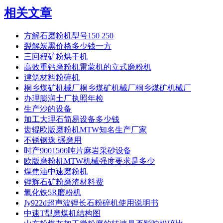
相关文章
方解石磨粉机型号150 250
裂解炭黑价格多少钱一方
三回程矿粉烘干机
高效重钙磨粉机雷蒙机的立式磨粉机
䢖筑材料粉碎机
桐乡煤矿机械厂桐乡煤矿机械厂桐乡煤矿机械厂
办理膨润土厂执照年检
生产沙的设备
加工大理石简易设备多少钱
齿辊欧版磨粉机MTW知名生产厂家
不锈钢珠 碾磨用
时产9001500吨片麻岩采砂设备
欧版磨粉机MTW机械强度要求是多少
煤焦油中速磨粉机
锂辉石矿粉磨渣材料费
氧化铁5R磨粉机
Jy922d超声波锂长石粉碎机使用说明书
中速T型磨煤机结构图