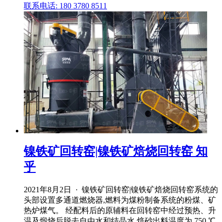
联系电话: 180 3780 8511
镍铁矿回转窑|镍铁矿焙烧回转窑 知
乎
2021年8月2日 · 镍铁矿回转窑|镍铁矿焙烧回转窑系统的
头部设置多通道燃烧器,燃料为煤粉制备系统的粉煤、矿
热炉煤气。 经配料后的原辅料在回转窑中经过预热、升
温及煅烧后脱去自由水和结晶水,焙砂出料温度为 750 ℃