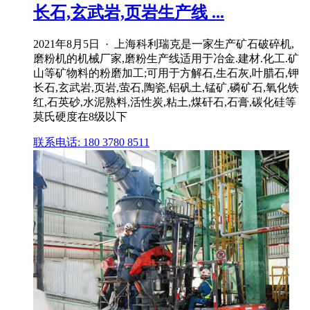
长石,玄武岩,页岩生产线 ...
2021年8月5日 · 上海科利瑞克是一家生产矿石破碎机,
磨粉机的机械厂家,磨粉生产线适用于冶金.建材.化工.矿
山等矿物料的粉磨加工;可用于方解石,生石灰,叶腊石,钾
长石,玄武岩,页岩,萤石,陶瓷,铝矾土,锰矿,磷矿石,氧化铁
红,石英砂,水泥熟料,活性炭,粘土,煤矸石,石膏,碳化硅等
莫氏硬度在8级以下
联系电话: 180 3780 8511