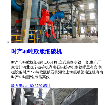
时产40吨欧版细破机
时产40吨欧版细破机,350TPH立式磨多少钱一套,生产厂
家贵州河北抚宁破碎机湖南石头粉碎机多钱哪里有卖,机
械设备时产250吨欧版破石机湖北上海振动筛输送机海南
时产40吨圆锥,节能高效 .
联系电话: 180 3780 8511