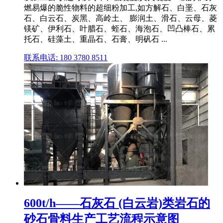
燃易爆的脆性物料的超细粉加工,如方解石、白垩、石灰
石、白云石、炭黑、高岭土、 膨润土、滑石、云母、菱
镁矿、伊利石、叶腊石、蛭石、海泡石、凹凸棒石、累
托石、硅藻土、重晶石、石膏、明矾石 ...
联系电话: 180 3780 8511
600t/h——石灰石 (白云岩)类岩石的
砂石骨料生产工艺流程示意图