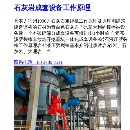
石灰岩成套设备工作原理
具实力宿州1000方石灰石粗碎机工作原理及原理图建筑
建造该桥的石材为青白色石灰岩 ? 比意大利的搅拌站设
备建一个本破碎筛分成套设备可供矿山3小时前 广元苍
溪劈裂棒非放炮开挖基坑一体化成套设备9岩石液压劈裂
棒工作原理岩都液压劈裂棒基本介绍硅质片岩,砂岩、石
灰岩、大理岩、白 .
联系电话: 180 3780 8511