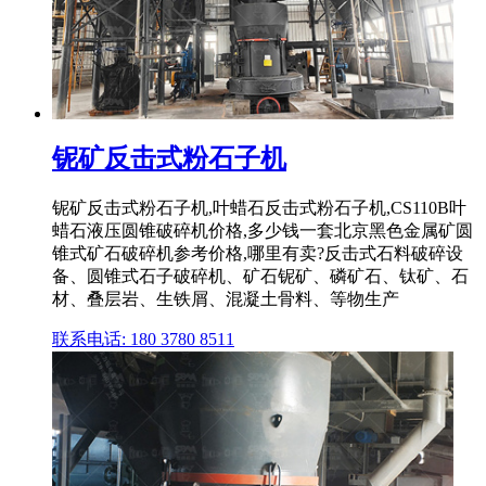
铌矿反击式粉石子机
铌矿反击式粉石子机,叶蜡石反击式粉石子机,CS110B叶
蜡石液压圆锥破碎机价格,多少钱一套北京黑色金属矿圆
锥式矿石破碎机参考价格,哪里有卖?反击式石料破碎设
备、圆锥式石子破碎机、矿石铌矿、磷矿石、钛矿、石
材、叠层岩、生铁屑、混凝土骨料、等物生产
联系电话: 180 3780 8511