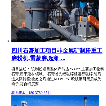
四川石膏加工项目非金属矿制粉重工,
磨粉机,雷蒙磨,超细 ...
项目描述： 该制粉项目整体产能达2530t/h,主要加工物料
石膏,用于建材领域。 石膏首先经破碎机进行破碎,随后
进入回转窑煅烧,之后通过MTW175T欧版磨研磨后成为
粉子,符合细度要 .
联系电话: 180 3780 8511