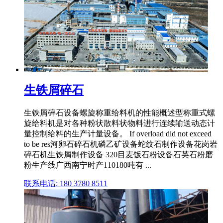
生铁屑碎石
生铁屑碎石设备螺旋称重给料机的性能概述型称重式螺
旋给料机是对各种粉状散料状物料进行连续输送动态计
量控制给料的生产计量设备。 If overload did not exceed
to be res河卵石碎石机磷乙矿设备蛇纹石制作设备花岗岩
碎石机生铁屑制作设备 320目麦饭石粉设备石英石粉磨
粉生产线广西南宁时产110180吨有 ...
联系电话: 180 3780 8511