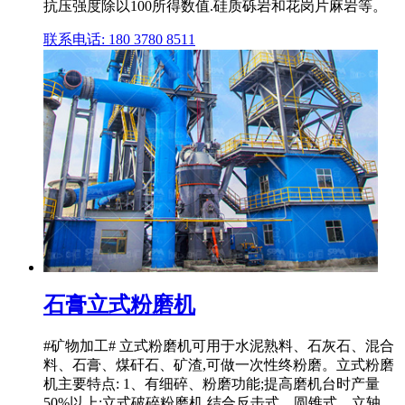
抗压强度除以100所得数值.硅质砾岩和花岗片麻岩等。
联系电话: 180 3780 8511
石膏立式粉磨机
#矿物加工# 立式粉磨机可用于水泥熟料、石灰石、混合
料、石膏、煤矸石、矿渣,可做一次性终粉磨。立式粉磨
机主要特点: 1、有细碎、粉磨功能;提高磨机台时产量
50%以上;立式破碎粉磨机,结合反击式、圆锥式、立轴