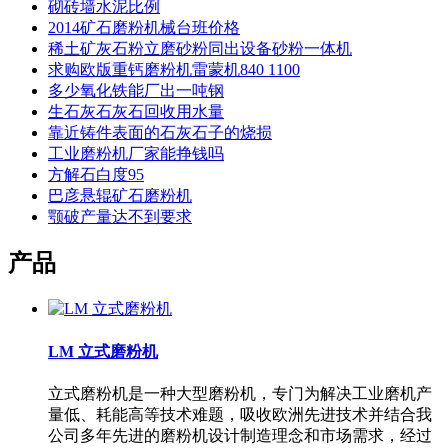
砌砖墙水泥比例
2014矿石磨粉机械台班价格
稀土矿灰石粉立磨砂粉同出设备砂粉一体机
求购欧版重钙磨粉机雷蒙机840 1100
多少氧化铁能厂出一吨钢
生石灰石灰石回收用水量
靠近铸件表面的石灰石子的烧损
工业磨粉机厂家能挣钱吗
方解石白度95
巴彦悬辊矿石磨粉机
颚破产量达不到要求
产品
LM 立式磨粉机
立式磨粉机是一种大型磨粉机，专门为解决工业磨机产
量低、耗能高等技术难题，吸收欧洲先进技术并结合我
公司多年先进的磨粉机设计制造理念和市场需求，经过