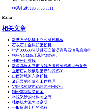
联系电话: 180 3780 8511
Menu
相关文章
新型石子铝矾土立式磨粉机械
石灰石非金属矿磨粉机
时产300500吨明矾石立轴沥青焦石油焦磨粉机
钙粉YGM高压悬辊磨粉机
开磨粉厂有钱
新疆乌鲁木齐市方解石微粉磨粉机型号参数
立磨密封胶板耐磨新能源锂矿
山西运城河东磨粉机
液压泵的石灰石工作原理
VSI6X8018玄武岩尾沙回收机
制粉车间应急预案
举报采沙的材料怎么写
球磨机大瓦怎么刮研
一般膨润土厂的流程