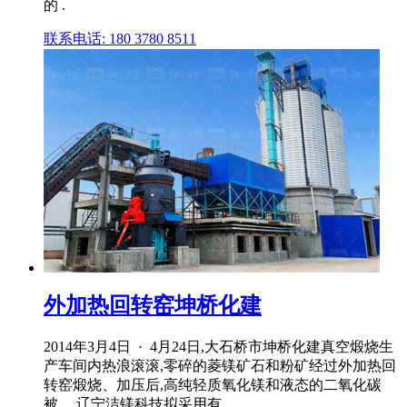
的 .
联系电话: 180 3780 8511
外加热回转窑坤桥化建
2014年3月4日 · 4月24日,大石桥市坤桥化建真空煅烧生
产车间内热浪滚滚,零碎的菱镁矿石和粉矿经过外加热回
转窑煅烧、加压后,高纯轻质氧化镁和液态的二氧化碳
被。 辽宁洁镁科技拟采用有 .