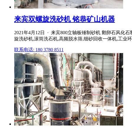
来宾双螺旋洗砂机 铭恭矿山机器
2021年4月12日 · 来宾800立轴板锤制砂机 鹅卵石
旋洗砂机,滚筒洗石机,高频脱水筛,细砂回收一体机,工业
联系电话: 180 3780 8511