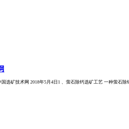
网
术_中国选矿技术网 2018年5月4日1 、萤石除钙选矿工艺 一种