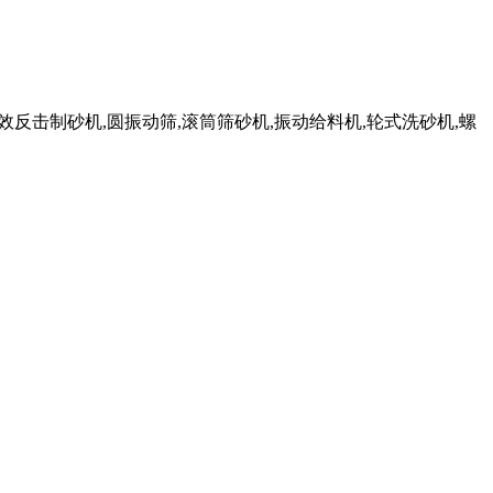
,高效反击制砂机,圆振动筛,滚筒筛砂机,振动给料机,轮式洗砂机,螺