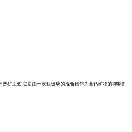
萤石除钙选矿工艺,它是由一次粗玻璃的混合物作为含钙矿物的抑制剂,